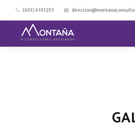
(601) 6101293
·
direccion@montanaconsulto
GA