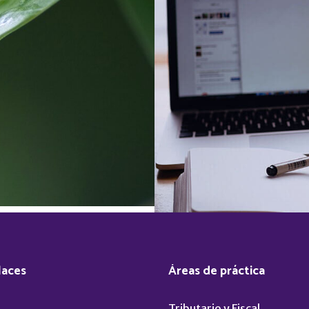
ad
Proce
laces
Áreas de práctica
Tributario y Fiscal