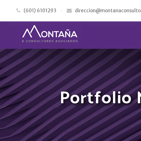
(601) 6101293
·
direccion@montanaconsulto
Portfolio