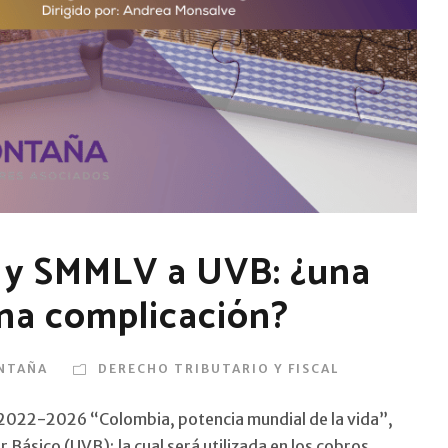
 y SMMLV a UVB: ¿una
una complicación?
NTAÑA
DERECHO TRIBUTARIO Y FISCAL
l 2022-2026 “Colombia, potencia mundial de la vida”,
 Básico (UVB); la cual será utilizada en los cobros,